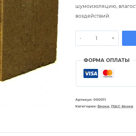
составляла
15
шумоизоляцию, влагост
210,00 руб..
воздействий.
Количество
товара
Блок
ФОРМА ОПЛАТЫ
колотый
камень
2-
пустотный
Артикул:
000011
цветной
Категории:
Блоки
,
ПЩС блоки