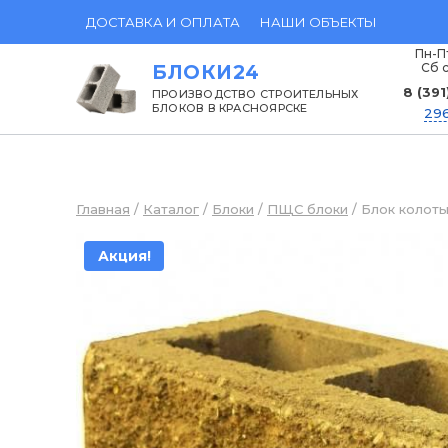
Перейти
ДОСТАВКА И ОПЛАТА
НАШИ ОБЪЕКТЫ
к
Пн-Пт
Сб с
БЛОКИ24
содержанию
8 (391
ПРОИЗВОДСТВО СТРОИТЕЛЬНЫХ
БЛОКОВ В КРАСНОЯРСКЕ
296
Главная
/
Каталог
/
Блоки
/
ПЩС блоки
/
Блок колоты
Акция!