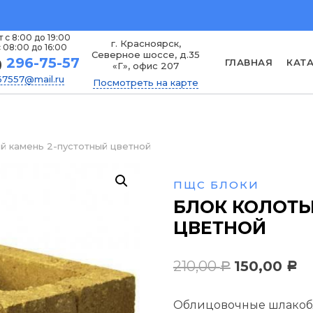
 с 8:00 до 19:00
г. Красноярск,
 08:00 до 16:00
Северное шоссе, д.35
296-75-57
ГЛАВНАЯ
КАТ
)
«Г», офис 207
7557@mail.ru
Посмотреть на карте
й камень 2-пустотный цветной
ПЩС БЛОКИ
БЛОК КОЛОТЫ
ЦВЕТНОЙ
Первонача
Т
210,00
150,00
Р
Р
цена
це
Облицовочные шлакоб