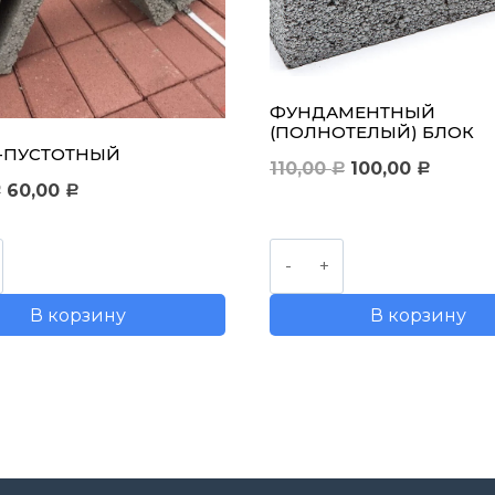
ФУНДАМЕНТНЫЙ
(ПОЛНОТЕЛЫЙ) БЛОК
4-ПУСТОТНЫЙ
Первоначальн
Текущ
110,00
100,00
Р
Р
Первоначальная
Текущая
60,00
Р
Р
цена
цена:
цена
цена:
составляла
100,00 
ство
Количество
составляла
60,00 руб..
110,00 руб..
товара
70,00 руб..
В корзину
В корзину
Фундаментный
(полнотелый)
ный
блок