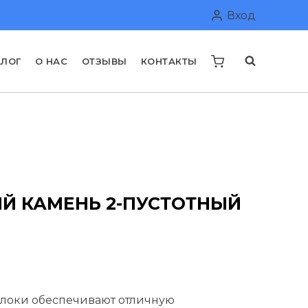
Вход
АЛОГ
О НАС
ОТЗЫВЫ
КОНТАКТЫ
Й КАМЕНЬ 2-ПУСТОТНЫЙ
льная
екущая
на:
локи обеспечивают отличную