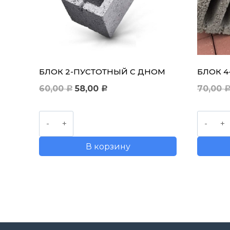
БЛОК 2-ПУСТОТНЫЙ С ДНОМ
БЛОК 
Первоначальная
Текущая
60,00
58,00
70,00
Р
Р
цена
цена:
Количество
Количе
составляла
58,00 руб..
товара
товара
60,00 руб..
В корзину
Блок
Блок
2-
4-
пустотный
пустот
с
дном