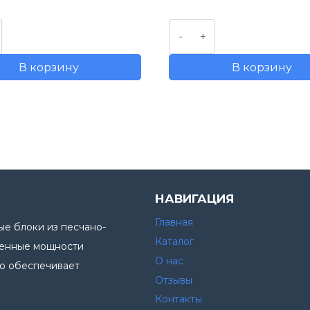
составляла
100,00 руб..
цена
цена:
110,00 руб..
ство
Количество
составляла
140,00
товара
180,00 руб..
В корзину
В корзину
ментный
Блок
телый)
колотый
120мм
цветной
НАВИГАЦИЯ
Главная
е блоки из песчано-
Каталог
венные мощности
О нас
то обеспечивает
Отзывы
.
Контакты