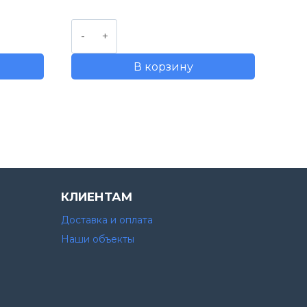
составляла
6800,00 руб..
Количество
 руб..
7000,00 руб..
товара
В корзину
Пеноблок
КЛИЕНТАМ
Доставка и оплата
Наши объекты