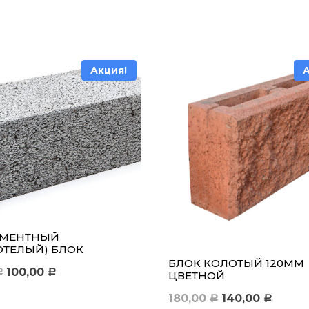
Акция!
МЕНТНЫЙ
ОТЕЛЫЙ) БЛОК
БЛОК КОЛОТЫЙ 120ММ
Первоначальная
Текущая
100,00
Р
Р
ЦВЕТНОЙ
цена
цена:
Первоначаль
Теку
180,00
140,00
Р
Р