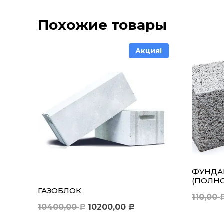
Похожие товары
Акция!
ФУНДА
(ПОЛН
ГАЗОБЛОК
110,00
Первоначальная
Текущая
10400,00
10200,00
Р
Р
цена
цена: