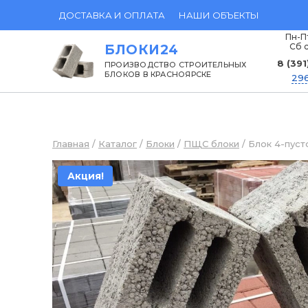
Перейти
ДОСТАВКА И ОПЛАТА
НАШИ ОБЪЕКТЫ
к
Пн-Пт
Сб с
БЛОКИ24
содержанию
8 (391
ПРОИЗВОДСТВО СТРОИТЕЛЬНЫХ
БЛОКОВ В КРАСНОЯРСКЕ
296
Главная
/
Каталог
/
Блоки
/
ПЩС блоки
/
Блок 4-пуст
Акция!