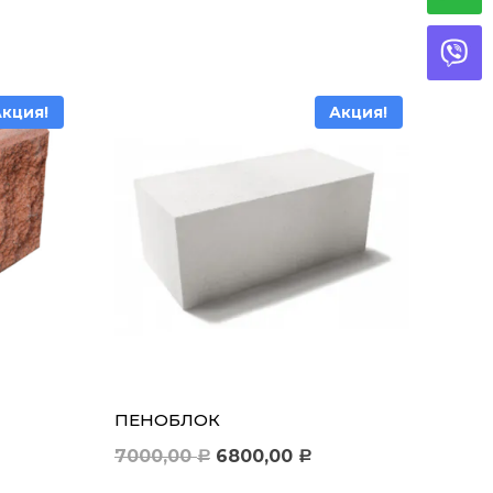
Акция!
Акция!
ПЕНОБЛОК
Первоначальная
Текущая
7000,00
6800,00
Р
Р
ная
щая
цена
цена: