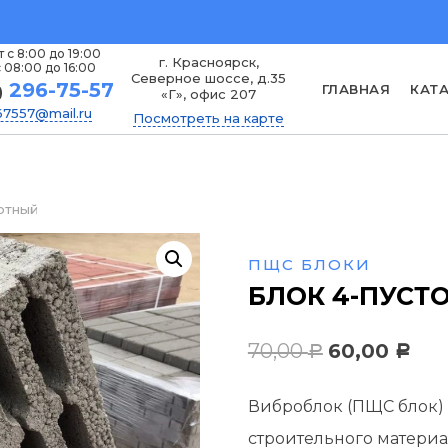
 с 8:00 до 19:00
г. Красноярск,
 08:00 до 16:00
Северное шоссе, д.35
296-75-57
ГЛАВНАЯ
КАТ
)
«Г», офис 207
7557@mail.ru
Посмотреть на карте
отный
ПЩС БЛОКИ
БЛОК 4-ПУСТ
Первонача
Тек
70,00
60,00
Р
Р
цена
цен
Виброблок (ПЩС блок) 
составляла
60,0
строительного материа