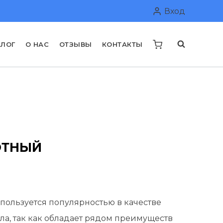
Вход
АЛОГ
О НАС
ОТЗЫВЫ
КОНТАКТЫ
ОТНЫЙ
льная
ущая
а:
пользуется популярностью в качестве
0 руб..
ла, так как обладает рядом преимуществ