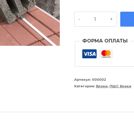
70,00 руб..
Количество
товара
Блок
ФОРМА ОПЛАТЫ
4-
пустотный
Артикул:
000002
Категории:
Блоки
,
ПЩС блоки