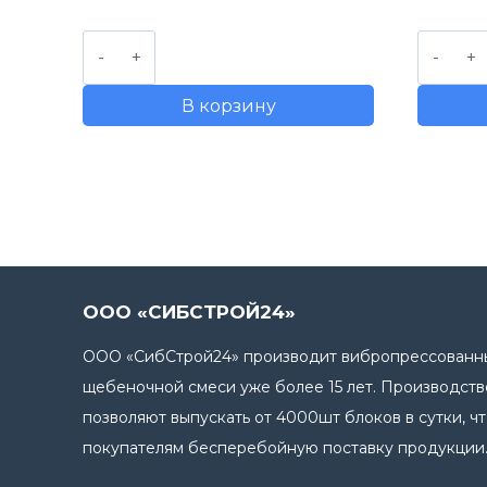
составляла
10200,00 руб..
Количество
Количе
10400,00 руб..
товара
товара
В корзину
Газоблок
Фунда
(полно
блок
ООО «СИБСТРОЙ24»
ООО «СибСтрой24» производит вибропрессованны
щебеночной смеси уже более 15 лет. Производст
позволяют выпускать от 4000шт блоков в сутки, ч
покупателям бесперебойную поставку продукции