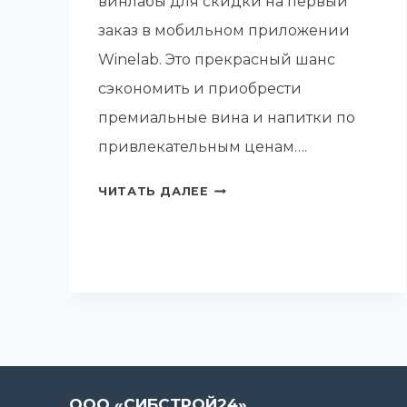
винлабы для скидки на первый
заказ в мобильном приложении
Winelab. Это прекрасный шанс
сэкономить и приобрести
премиальные вина и напитки по
привлекательным ценам….
КУПОН
ЧИТАТЬ ДАЛЕЕ
В
ВИНЛАБ
НА
СКИДКУ
ООО «СИБСТРОЙ24»