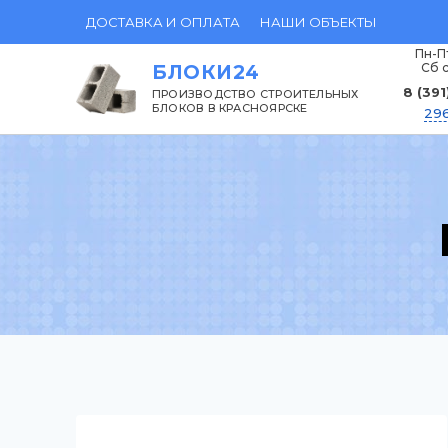
Перейти
ДОСТАВКА И ОПЛАТА
НАШИ ОБЪЕКТЫ
к
Пн-Пт
Сб с
БЛОКИ24
содержанию
8 (391
ПРОИЗВОДСТВО СТРОИТЕЛЬНЫХ
БЛОКОВ В КРАСНОЯРСКЕ
296