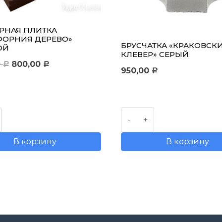
РНАЯ ПЛИТКА
ФОРНИЯ ДЕРЕВО»
БРУСЧАТКА «КРАКОВСК
ОЙ
КЛЕВЕР» СЕРЫЙ
Первоначальная
Текущая
0
800,00
Р
Р
950,00
Р
цена
цена:
составляла
800,00 руб..
1200,00 руб..
ство
Количество
товара
В корзину
В корзину
рная
Брусчатка
"Краковский
орния
клевер"
"
серый
й