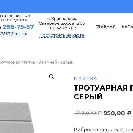
 с 8:00 до 19:00
г. Красноярск,
 08:00 до 16:00
Северное шоссе, д.35
296-75-57
ГЛАВНАЯ
КАТ
)
«Г», офис 207
7557@mail.ru
Посмотреть на карте
ротуарная плитка «8 камней» серый
ПЛИТКА
ТРОТУАРНАЯ 
СЕРЫЙ
Первонач
1200,00
950,00
Р
Р
цена
Вибролитая тротуарная