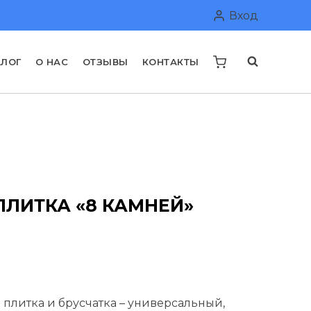
Вход
АЛОГ
О НАС
ОТЗЫВЫ
КОНТАКТЫ
ПЛИТКА «8 КАМНЕЙ»
альная
Текущая
цена:
 плитка и брусчатка – универсальный,