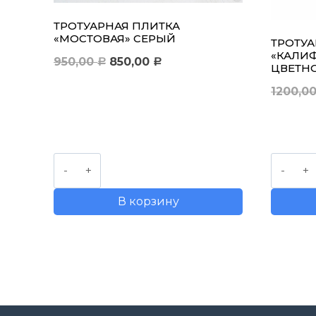
ТРОТУАРНАЯ ПЛИТКА
«МОСТОВАЯ» СЕРЫЙ
ТРОТУА
«КАЛИ
Первоначальная
Текущая
950,00
850,00
Р
Р
ЦВЕТН
цена
цена:
1200,0
составляла
850,00 руб..
950,00 руб..
Количество
Количе
товара
товара
В корзину
Тротуарная
Тротуа
плитка
плитка
"Мостовая"
"Калиф
серый
дерево
цветно