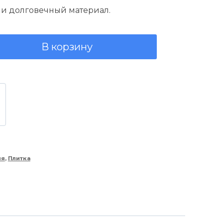
ла
950,00 руб..
и долговечный материал.
б..
В корзину
ия
,
Плитка