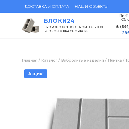
Перейти
ДОСТАВКА И ОПЛАТА
НАШИ ОБЪЕКТЫ
к
Пн-Пт
Сб с
БЛОКИ24
содержанию
8 (391
ПРОИЗВОДСТВО СТРОИТЕЛЬНЫХ
БЛОКОВ В КРАСНОЯРСКЕ
296
Главная
/
Каталог
/
Вибролитые изделия
/
Плитка
/
Т
Акция!