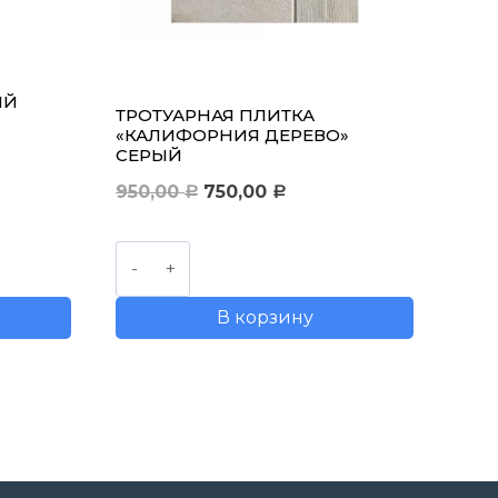
ИЙ
ТРОТУАРНАЯ ПЛИТКА
«КАЛИФОРНИЯ ДЕРЕВО»
СЕРЫЙ
Первоначальная
Текущая
950,00
750,00
Р
Р
цена
цена:
Количество
составляла
750,00 руб..
товара
950,00 руб..
В корзину
Тротуарная
плитка
"Калифорния
дерево"
серый