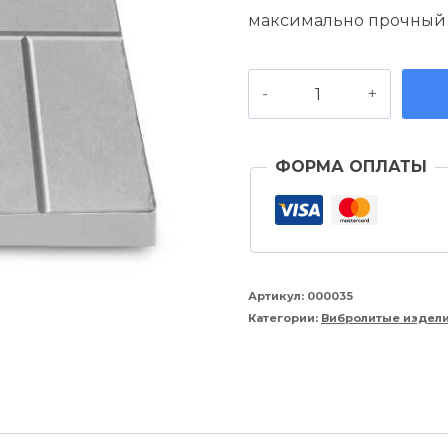
составля
максимально прочный 
1200,00 ру
Количество
товара
Тротуарная
ФОРМА ОПЛАТЫ
плитка
"8
камней"
серый
Артикул:
000035
Категории:
Вибролитые издел