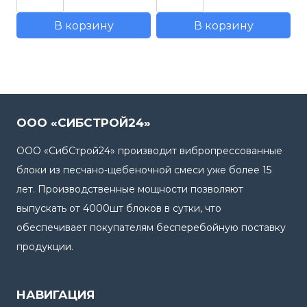
товара
товара
950,00 руб..
1200,00 руб..
В корзину
В корзину
Тротуарная
Тротуарная
плитка
плитка
"Калифорния
"12
дерево"
камней"
серый
цветной
ООО «СИБСТРОЙ24»
ООО «СибСтрой24» производит вибропрессованные
блоки из песчано-щебеночной смеси уже более 15
лет. Производственные мощности позволяют
выпускать от 4000шт блоков в сутки, что
обеспечивает покупателям бесперебойную поставку
продукции.
НАВИГАЦИЯ