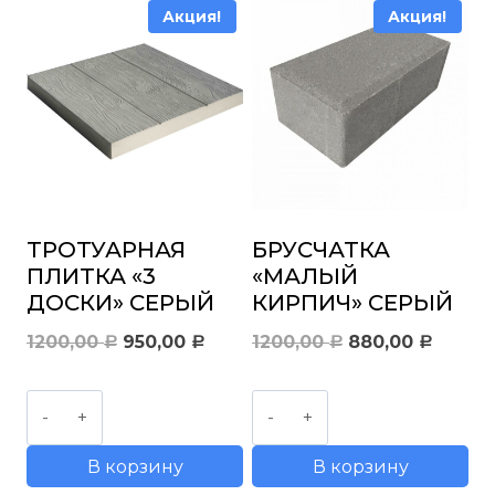
Акция!
Акция!
ТРОТУАРНАЯ
БРУСЧАТКА
ПЛИТКА «3
«МАЛЫЙ
ДОСКИ» СЕРЫЙ
КИРПИЧ» СЕРЫЙ
Первоначальная
Текущая
Первоначальн
Текущ
1200,00
950,00
1200,00
880,00
Р
Р
Р
Р
цена
цена:
цена
цена:
Количество
Количество
составляла
950,00 руб..
составляла
880,00
товара
товара
1200,00 руб..
1200,00 руб..
В корзину
В корзину
Тротуарная
Брусчатка