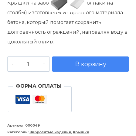
Крышки на забор (навершие, колпаки на
составляла
350,00 руб..
столбы) изготовлены из прочного материала –
400,00 руб..
бетона, который помогает сохранить
долговечность ограждений, направляя воду в
цокольный отлив.
Количество
В корзину
товара
Крышка
ФОРМА ОПЛАТЫ
на
забор
серый
500*180
Артикул:
000049
Категории:
Вибролитые изделия
,
Крышки