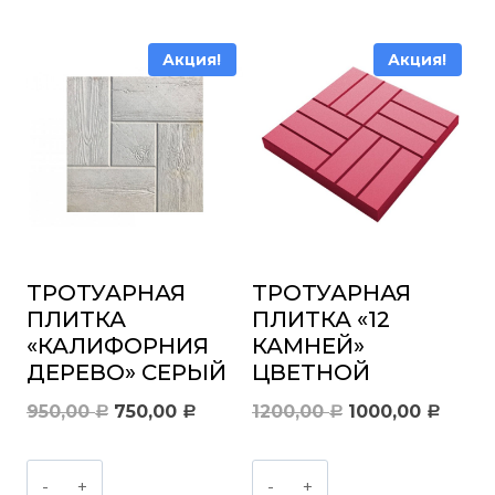
плитка
"Малый
"3
кирпич"
Акция!
Акция!
доски"
серый
серый
ТРОТУАРНАЯ
ТРОТУАРНАЯ
ПЛИТКА
ПЛИТКА «12
«КАЛИФОРНИЯ
КАМНЕЙ»
ДЕРЕВО» СЕРЫЙ
ЦВЕТНОЙ
Первоначальная
Текущая
Первоначальн
Теку
950,00
750,00
1200,00
1000,00
Р
Р
Р
Р
цена
цена:
цена
цена:
Количество
Количество
составляла
750,00 руб..
составляла
1000,