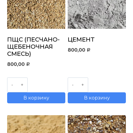
ПЩС (ПЕСЧАНО-
ЦЕМЕНТ
ЩЕБЕНОЧНАЯ
800,00
Р
СМЕСЬ)
800,00
Р
Количество
Количество
товара
товара
В корзину
В корзину
ПЩС
Цемент
(Песчано-
щебеночная
смесь)