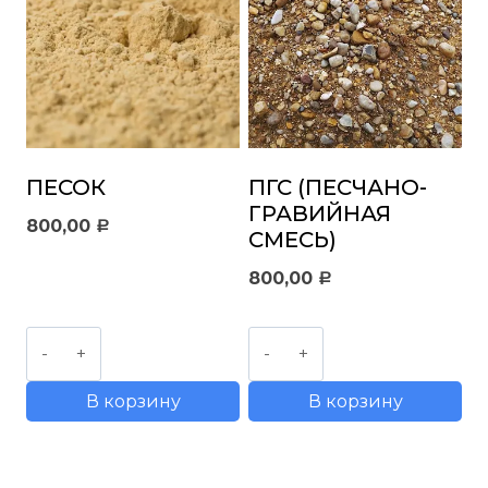
ПЕСОК
ПГС (ПЕСЧАНО-
ГРАВИЙНАЯ
800,00
Р
СМЕСЬ)
800,00
Р
Количество
Количество
товара
товара
В корзину
В корзину
Песок
ПГС
(Песчано-
гравийная