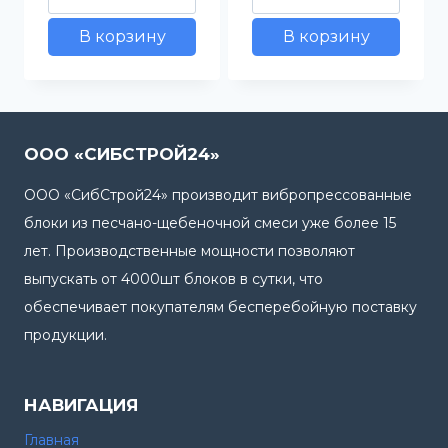
товара
товара
В корзину
В корзину
Сухая
ФБС
смесь
блоки
в
ассортименте
ООО «СИБСТРОЙ24»
ООО «СибСтрой24» производит вибропрессованные
блоки из песчано-щебеночной смеси уже более 15
лет. Производственные мощности позволяют
выпускать от 4000шт блоков в сутки, что
обеспечивает покупателям бесперебойную поставку
продукции.
НАВИГАЦИЯ
Главная