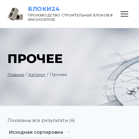
Перейти
БЛОКИ24
к
ПРОИЗВОДСТВО СТРОИТЕЛЬНЫХ БЛОКОВ В
КРАСНОЯРСКЕ
содержанию
ПРОЧЕЕ
Главная
/
Каталог
/
Прочее
Показаны все результаты (4)