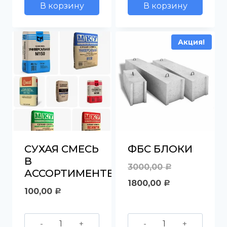
В корзину
В корзину
Кирпич
Кольца
строительный
бетонные
Акция!
СУХАЯ СМЕСЬ
ФБС БЛОКИ
В
Первоначал
3000,00
Р
АССОРТИМЕНТЕ
Текущая
цена
1800,00
Р
100,00
Р
цена:
составляла
1800,00 руб..
3000,00 руб.
Количество
Количество