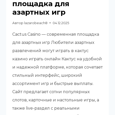
площадка для
азартных игр
Автор
lazarobeach8
04.12.2025
Cactus Casino — современная площадка
для азартных игр Любители азартных
развлечений могут играть в кактус
казино играть онлайн Кактус на удобной
и надежной платформе, которая сочетает
стильный интерфейс, широкий
ассортимент игр и быстрые выплаты.
Сайт предлагает сотни популярных
слотов, карточные и настольные игры, а
также live-раздел с реальными