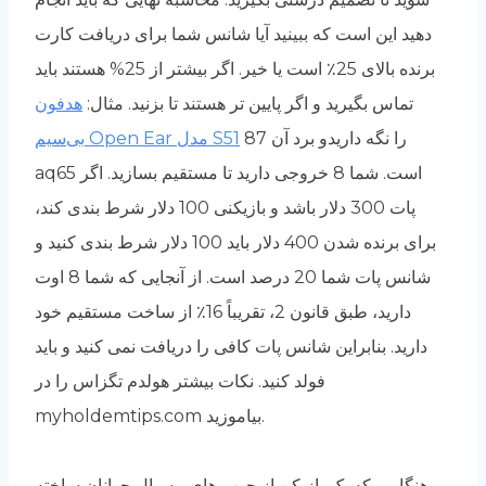
دهید این است که ببینید آیا شانس شما برای دریافت کارت
برنده بالای 25٪ است یا خیر. اگر بیشتر از 25% هستند باید
تماس بگیرید و اگر پایین تر هستند تا بزنید. مثال:
هدفون
87 را نگه داریدو برد آن
بی‌سیم Open Ear مدل S51
aq65 است. شما 8 خروجی دارید تا مستقیم بسازید. اگر
پات 300 دلار باشد و بازیکنی 100 دلار شرط بندی کند،
برای برنده شدن 400 دلار باید 100 دلار شرط بندی کنید و
شانس پات شما 20 درصد است. از آنجایی که شما 8 اوت
دارید، طبق قانون 2، تقریباً 16٪ از ساخت مستقیم خود
دارید. بنابراین شانس پات کافی را دریافت نمی کنید و باید
فولد کنید. نکات بیشتر هولدم تگزاس را در
myholdemtips.com بیاموزید.
هنگامی که یک بازیکن از چوب های بیسبال جوانان ساخته