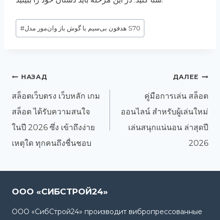
Метки
هدفون بی‌سیم با گوش باز وان‌مور مدل S70
#
записи:
Навигация
НАЗАД
ДАЛЕЕ
по
สล็อตเว็บตรง เว็บหลัก เกม
คู่มือการเล่น สล็อต
записям
สล็อต ได้รับความสนใจ
ออนไลน์ สำหรับผู้เล่นใหม่
ในปี 2026 ซึ่ง เข้าถึงง่าย
เล่นสนุกแน่นอน ล่าสุดปี
เหตุใด ทุกคนถึงชื่นชอบ
2026
ООО «СИБСТРОЙ24»
ООО «СибСтрой24» производит вибропрессованные