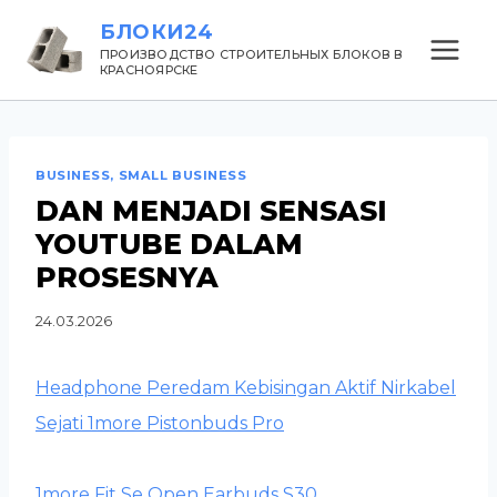
Перейти
БЛОКИ24
к
ПРОИЗВОДСТВО СТРОИТЕЛЬНЫХ БЛОКОВ В
КРАСНОЯРСКЕ
содержанию
BUSINESS, SMALL BUSINESS
DAN MENJADI SENSASI
YOUTUBE DALAM
PROSESNYA
24.03.2026
Headphone Peredam Kebisingan Aktif Nirkabel
Sejati 1more Pistonbuds Pro
1more Fit Se Open Earbuds S30