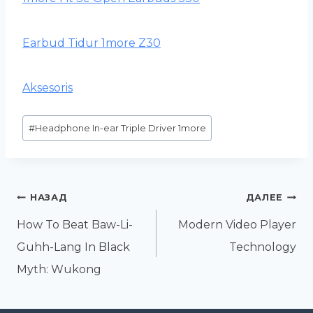
Earbud Tidur 1more Z30
Aksesoris
Метки
#
Headphone In-ear Triple Driver 1more
записи:
Навигация
НАЗАД
ДАЛЕЕ
по
How To Beat Baw-Li-
Modern Video Player
записям
Guhh-Lang In Black
Technology
Myth: Wukong