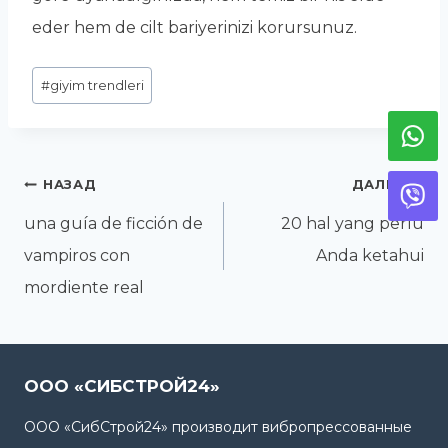
eder hem de cilt bariyerinizi korursunuz.
Метки
#
giyim trendleri
записи:
Навигация
НАЗАД
ДАЛЕЕ
по
una guía de ficción de
20 hal yang perlu
записям
vampiros con
Anda ketahui
mordiente real
ООО «СИБСТРОЙ24»
ООО «СибСтрой24» производит вибропрессованные